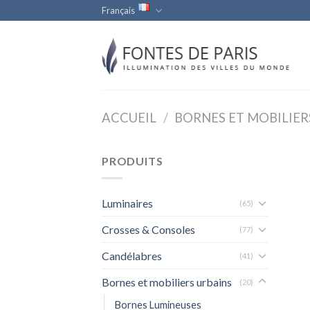
Skip
Français
to
content
ACCUEIL
/
BORNES ET MOBILIER
PRODUITS
Luminaires
(65)
Crosses & Consoles
(77)
Candélabres
(41)
Bornes et mobiliers urbains
(20)
Bornes Lumineuses