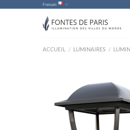
Skip
Français
to
content
ACCUEIL
/
LUMINAIRES
/
LUMIN