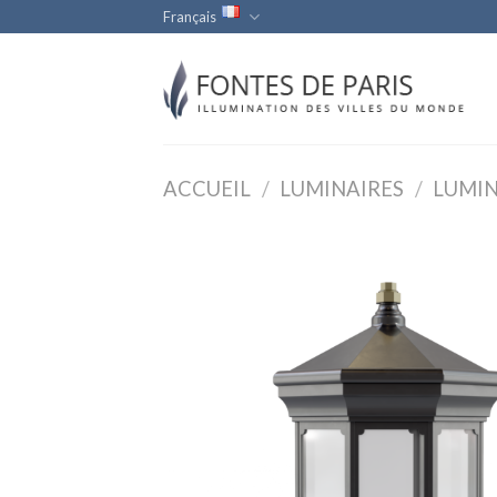
Skip
Français
to
content
ACCUEIL
/
LUMINAIRES
/
LUMIN