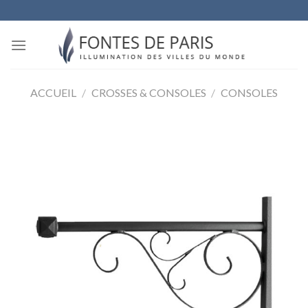
Skip
to
content
ACCUEIL
/
CROSSES & CONSOLES
/
CONSOLES