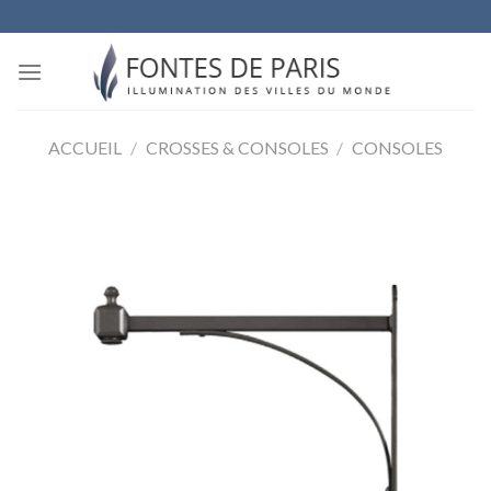
Skip
to
content
ACCUEIL
/
CROSSES & CONSOLES
/
CONSOLES