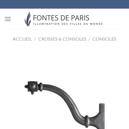
Skip
to
content
ACCUEIL
/
CROSSES & CONSOLES
/
CONSOLES