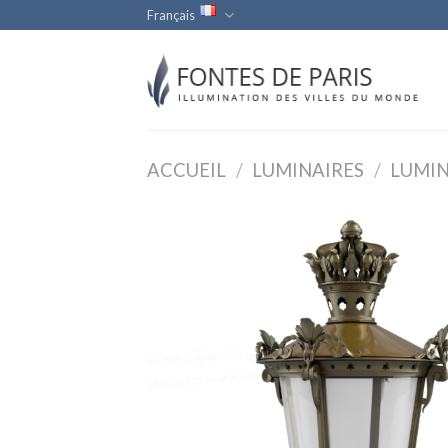
Skip
Français
to
content
ACCUEIL
/
LUMINAIRES
/
LUMIN